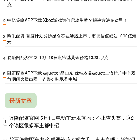
克
中亿策略APP下载 Xbox游戏为何启动失败？解决方法在这里！
2
鹰讯配资 百度计划分拆昆仑芯在港股上市，市场估值或达1000亿港
3
元
易融网配资官网 12月10日潮宏基黄金价格1328元/克
4
融正配资APP下载 &quot;好品山东 优特农品&quot;上海推广中心双
5
节期间火爆出圈，齐鲁好味飘香申城
最新文章
万隆配资官网 5月1日电动车新规落地：不止查头盔，这2
1
个误区很多车主都中招
股票怎样配资 换个后视镜花了近六千，车主直呼：新能源