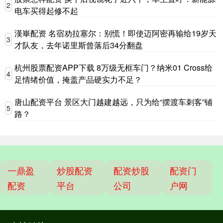
2
电车买得起修不起
漢崋配资 名宿劝拉塞尔：别慌！即使迈阿密再输给19岁天
3
才队友，去年诺里斯曾落后34分翻盘
杭州股票配资APP下载 8万级无框车门？纳米01 Cross给
4
足情绪价值，掩盖产品硬实力不足？
唐山配资平台 景区大门越建越远，只为给“摆渡车刺客”铺
5
路？
一鼎盈
炒股配资
配资炒股
配资门
配资
平台
公司
户网